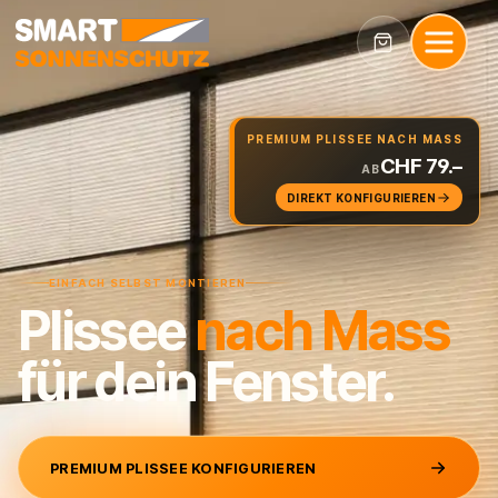
PREMIUM PLISSEE NACH MASS
CHF 79.–
AB
DIREKT KONFIGURIEREN
EINFACH SELBST MONTIEREN
Plissee
nach
Mass
für dein Fenster.
PREMIUM PLISSEE KONFIGURIEREN