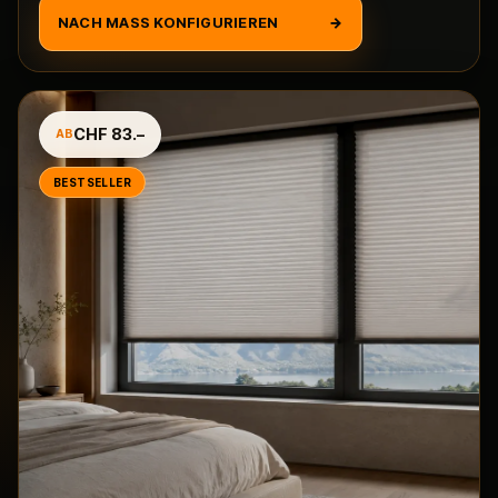
NACH MASS KONFIGURIEREN
→
CHF 83.–
AB
BESTSELLER