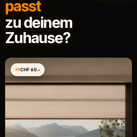
passt
zu deinem
Zuhause?
CHF 60.–
AB