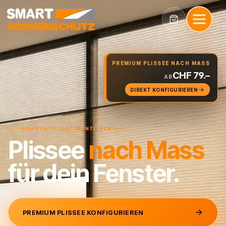
PREMIUM PLISSEE NACH MASS
CHF 79.–
AB
DIREKT KONFIGURIEREN
EINFACH SELBST MONTIEREN
Plissee
nach
Mass
für dein Fenster.
PREMIUM PLISSEE KONFIGURIEREN