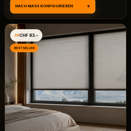
NACH MASS KONFIGURIEREN
→
CHF 83.–
AB
BESTSELLER