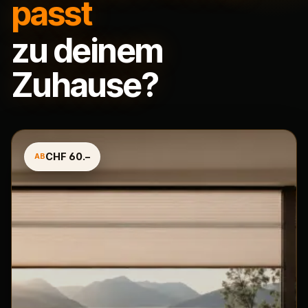
passt
zu deinem
Zuhause?
CHF 60.–
AB